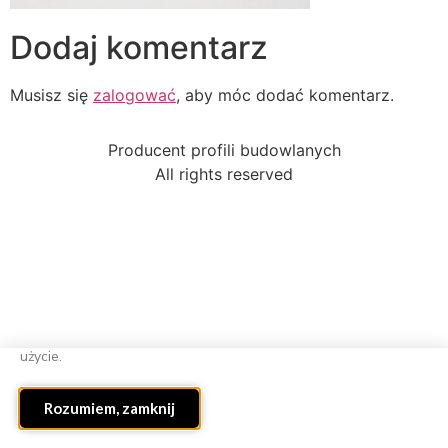
Dodaj komentarz
Musisz się
zalogować
, aby móc dodać komentarz.
Producent profili budowlanych
All rights reserved
Strona wykorzystuje ciasteczka.
Ta strona internetowa
korzysta z plików cookies w celu poprawnego funkcjonowania.
Dalsze korzystanie ze strony oznacza, że zgadzasz się na ich
użycie.
Rozumiem, zamknij