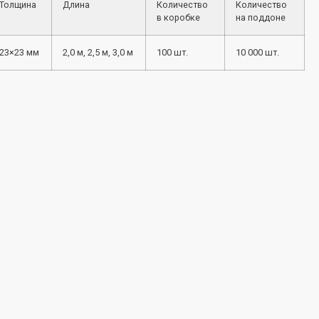
Толщина
Длина
Количество
Количество
в коробке
на поддоне
23×23 мм
2,0 м, 2,5 м, 3,0 м
100 шт.
10 000 шт.