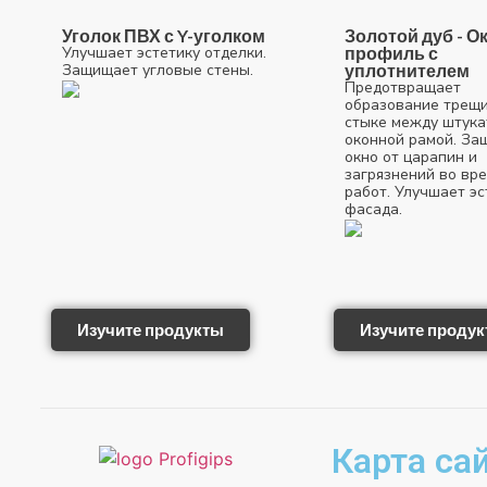
Уголок ПВХ с Y-уголком
Золотой дуб - 
Улучшает эстетику отделки.
профиль с
Защищает угловые стены.
уплотнителем
Предотвращает
образование трещи
стыке между штука
оконной рамой. За
окно от царапин и
загрязнений во вр
работ. Улучшает эс
фасада.
Изучите продукты
Изучите проду
Карта са