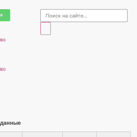
ия
тво
тво
 данные