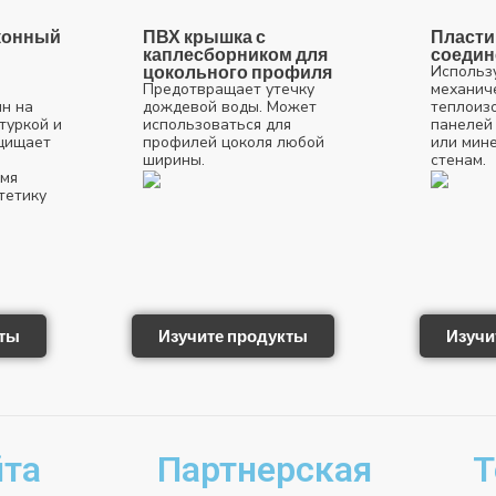
Оконный
ПВХ крышка с
Пласти
каплесборником для
соедин
цокольного профиля
Использ
Предотвращает утечку
механич
н на
дождевой воды. Может
теплоиз
туркой и
использоваться для
панелей
щищает
профилей цоколя любой
или мин
ширины.
стенам.
емя
тетику
кты
Изучите продукты
Изучи
йта
Партнерская
Т