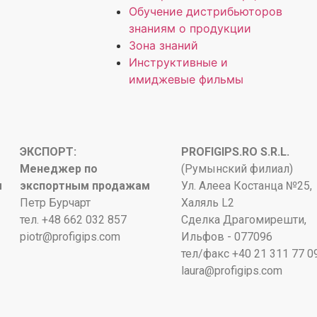
Обучение дистрибьюторов
знаниям о продукции
Зона знаний
Инструктивные и
имиджевые фильмы
ЭКСПОРТ:
PROFIGIPS.RO S.R.L.
Менеджер по
(Румынский филиал)
м
экспортным продажам
Ул. Алееа Костанца №25,
Петр Бурчарт
Халяль L2
тел. +48 662 032 857
Сделка Драгомирешти,
piotr@profigips.com
Ильфов - 077096
тел/факс +40 21 311 77 0
laura@profigips.com