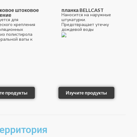
ковое штоковое
планка BELLCAST
ение
Наносится на наружные
уется для
штукатурки.
еского крепления
Предотвращает утечку
оляционных
дождевой воды
 из полистирола
еральной ваты к
те продукты
Изучите продукты
ерритория