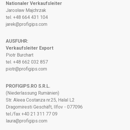
Nationaler Verkaufsleiter
Jarosław Majchrzak
tel. +48 664 431 104
jarek@profigips.com
AUSFUHR:
Verkaufsleiter Export
Piotr Burchart
tel. +48 662 032 857
piotr@profigips.com
PROFIGIPS.RO S.R.L.
(Niederlassung Rumänien)
Str. Aleea Costanza nr.25, Halal L2
Dragomiresti Geschäft, Ilfov - 077096
tel./fax +40 21 311 77 09
laura@profigips.com