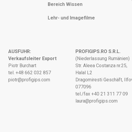
Bereich Wissen
Lehr- und Imagefilme
AUSFUHR:
PROFIGIPS.RO S.R.L.
Verkaufsleiter Export
(Niederlassung Rumänien)
Piotr Burchart
Str. Aleea Costanza nr.25,
tel. +48 662 032 857
Halal L2
piotr@profigips.com
Dragomiresti Geschäft, Ilfo
077096
tel./fax +40 21 311 77 09
laura@profigips.com