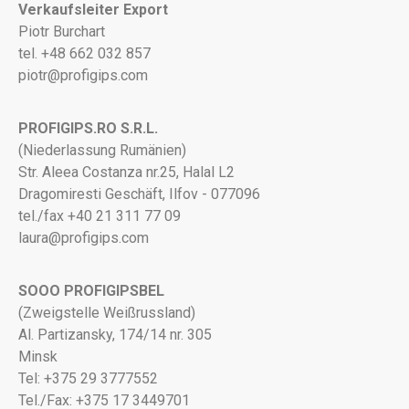
Verkaufsleiter Export
Piotr Burchart
tel. +48 662 032 857
piotr@profigips.com
PROFIGIPS.RO S.R.L.
(Niederlassung Rumänien)
Str. Aleea Costanza nr.25, Halal L2
Dragomiresti Geschäft, Ilfov - 077096
tel./fax +40 21 311 77 09
laura@profigips.com
SOOO PROFIGIPSBEL
(Zweigstelle Weißrussland)
Al. Partizansky, 174/14 nr. 305
Minsk
Tel: +375 29 3777552
Tel./Fax: +375 17 3449701