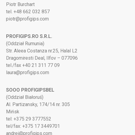
Piotr Burchart
tel. +48 662 032 857
piotr@profigips.com
PROFIGIPS.RO S.R.L.
(Oddział Rumunia)
Str. Aleea Costanza nr.25, Halal L2
Dragomiresti Deal, Ilfov – 077096
tel./fax +40 21 311 77 09
laura@profigips.com
SOOO PROFIGIPSBEL
(Oddział Białoruś)
Al. Partizansky, 174/14 nr. 305
Mińsk
tel: +375 29 3777552
tel/fax: +375 17 3449701
andrei@profigips.com