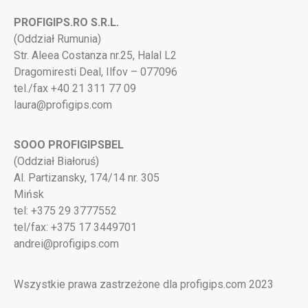
PROFIGIPS.RO S.R.L.
(Oddział Rumunia)
Str. Aleea Costanza nr.25, Halal L2
Dragomiresti Deal, Ilfov – 077096
tel./fax +40 21 311 77 09
laura@profigips.com
SOOO PROFIGIPSBEL
(Oddział Białoruś)
Al. Partizansky, 174/14 nr. 305
Mińsk
tel: +375 29 3777552
tel/fax: +375 17 3449701
andrei@profigips.com
Wszystkie prawa zastrzeżone dla profigips.com 2023