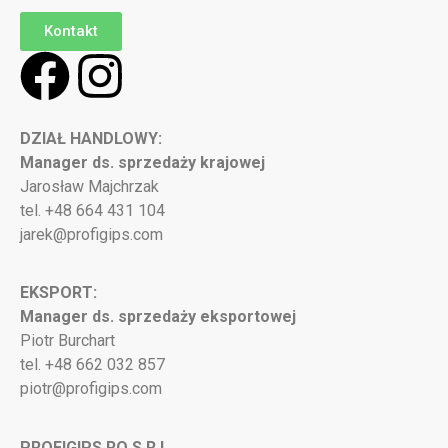
Kontakt
DZIAŁ HANDLOWY:
Manager ds. sprzedaży krajowej
Jarosław Majchrzak
tel. +48 664 431 104
jarek@profigips.com
EKSPORT:
Manager ds. sprzedaży eksportowej
Piotr Burchart
tel. +48 662 032 857
piotr@profigips.com
PROFIGIPS.RO S.R.L.