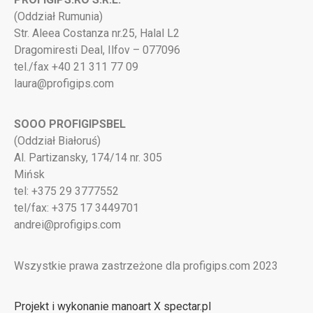
(Oddział Rumunia)
Str. Aleea Costanza nr.25, Halal L2
Dragomiresti Deal, Ilfov – 077096
tel./fax +40 21 311 77 09
laura@profigips.com
SOOO PROFIGIPSBEL
(Oddział Białoruś)
Al. Partizansky, 174/14 nr. 305
Mińsk
tel: +375 29 3777552
tel/fax: +375 17 3449701
andrei@profigips.com
Wszystkie prawa zastrzeżone dla profigips.com 2023
Projekt i wykonanie manoart X spectar.pl