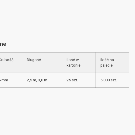
zne
Grubość
Długość
Ilość w
Ilość na
kartonie
palecie
6 mm
2,5 m, 3,0 m
25 szt.
5 000 szt.