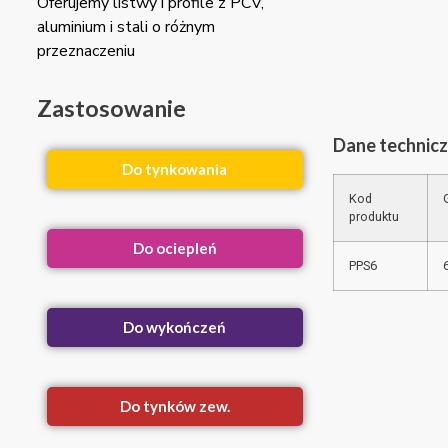
Oferujemy listwy i profile z PCV,
aluminium i stali o różnym
przeznaczeniu
Zastosowanie
Dane technic
Do tynkowania
Kod
produktu
Do ociepleń
PPS6
Do wykończeń
Do tynków zew.