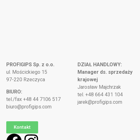
PROFIGIPS Sp. z o.o.
DZIAŁ HANDLOWY:
ul. Mościckiego 15
Manager ds. sprzedaży
97-220 Rzeczyca
krajowej
Jarosław Majchrzak
BIURO:
tel. +48 664 431 104
tel./fax +48 44 7106 517
jarek@profigips.com
biuro@profigips.com
Kontakt