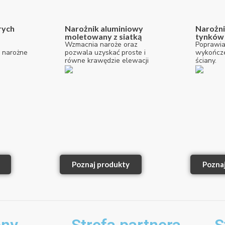
rych
Narożnik aluminiowy
Narożni
moletowany z siatką
tynków
Wzmacnia naroże oraz
Poprawia
 narożne
pozwala uzyskać proste i
wykończe
równe krawędzie elewacji
ściany.
Poznaj produkty
Pozna