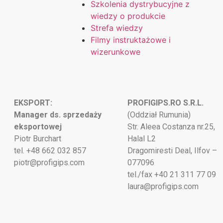
Szkolenia dystrybucyjne z
wiedzy o produkcie
Strefa wiedzy
Filmy instruktażowe i
wizerunkowe
EKSPORT:
PROFIGIPS.RO S.R.L.
Manager ds. sprzedaży
(Oddział Rumunia)
eksportowej
Str. Aleea Costanza nr.25,
Piotr Burchart
Halal L2
tel. +48 662 032 857
Dragomiresti Deal, Ilfov –
piotr@profigips.com
077096
tel./fax +40 21 311 77 09
laura@profigips.com