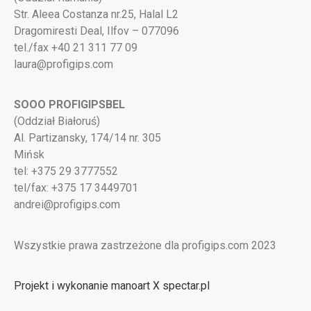
Str. Aleea Costanza nr.25, Halal L2
Dragomiresti Deal, Ilfov – 077096
tel./fax +40 21 311 77 09
laura@profigips.com
SOOO PROFIGIPSBEL
(Oddział Białoruś)
Al. Partizansky, 174/14 nr. 305
Mińsk
tel: +375 29 3777552
tel/fax: +375 17 3449701
andrei@profigips.com
Wszystkie prawa zastrzeżone dla profigips.com 2023
Projekt i wykonanie manoart X spectar.pl