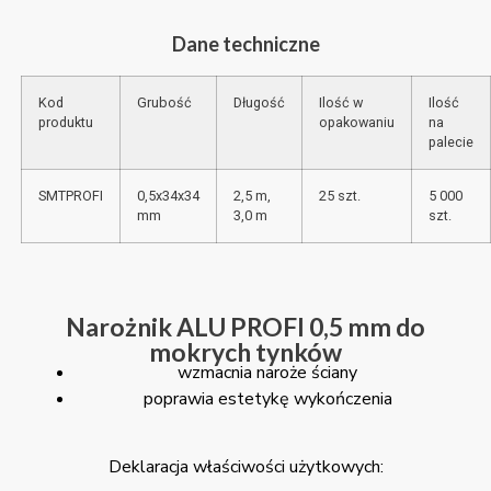
Dane techniczne
Kod
Grubość
Długość
Ilość w
Ilość
produktu
opakowaniu
na
palecie
SMTPROFI
0,5x34x34
2,5 m,
25 szt.
5 000
mm
3,0 m
szt.
Narożnik ALU PROFI 0,5 mm do
mokrych tynków
wzmacnia naroże ściany
poprawia estetykę wykończenia
Deklaracja właściwości użytkowych: