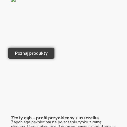
Poznaj produkty
Złoty dąb – profil przyokienny z uszczelką
Zapobiega pęknięciom na połączeniu tynku z ramą
okienną. Chroni okno przed porysowaniem i zabrudzeniem