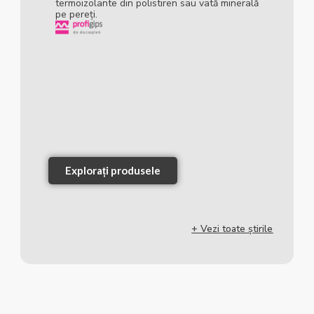
termoizolante din polistiren sau vată minerală
pe pereți.
Explorați produsele
+ Vezi toate știrile