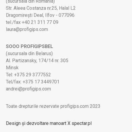
(sucursala din România)
Str. Aleea Costanza nr.25, Halal L2
Dragomirești Deal, Ilfov - 077096
tel./fax +40 21 311 77 09
laura@profigips.com
SOOO PROFIGIPSBEL
(sucursala din Belarus)
Al. Partizansky, 174/14 nr. 305
Minsk
Tel: +375 29 3777552
Tel/fax: +375 17 3449701
andrei@profigips.com
Toate drepturile rezervate profigips.com 2023
Design și dezvoltare manoart X spectar.pl