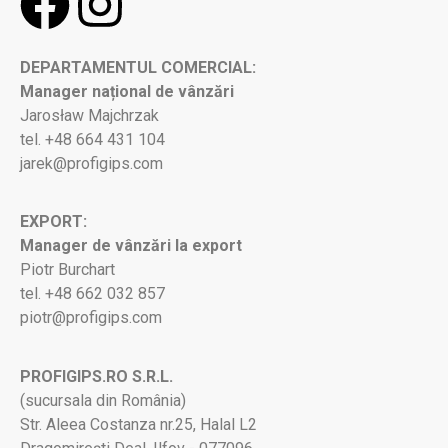
DEPARTAMENTUL COMERCIAL:
Manager național de vânzări
Jarosław Majchrzak
tel. +48 664 431 104
jarek@profigips.com
EXPORT:
Manager de vânzări la export
Piotr Burchart
tel. +48 662 032 857
piotr@profigips.com
PROFIGIPS.RO S.R.L.
(sucursala din România)
Str. Aleea Costanza nr.25, Halal L2