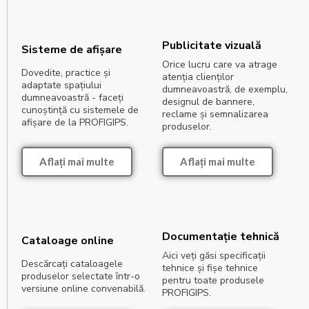
Publicitate vizuală
Sisteme de afișare
Orice lucru care va atrage
Dovedite, practice și
atenția clienților
adaptate spațiului
dumneavoastră, de exemplu,
dumneavoastră - faceți
designul de bannere,
cunoștință cu sistemele de
reclame și semnalizarea
afișare de la PROFIGIPS.
produselor.
Aflați mai multe
Aflați mai multe
Documentație tehnică
Cataloage online
Aici veți găsi specificații
Descărcați cataloagele
tehnice și fișe tehnice
produselor selectate într-o
pentru toate produsele
versiune online convenabilă.
PROFIGIPS.