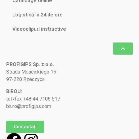
Cataloage online
Logistică în 24 de ore
Videoclipuri instructive
PROFIGIPS Sp. z o.o.
Strada Mościckiego 15
97-220 Rzeczyca
BIROU:
tel./fax +48 44 7106 517
biuro@profigips.com
Contactați