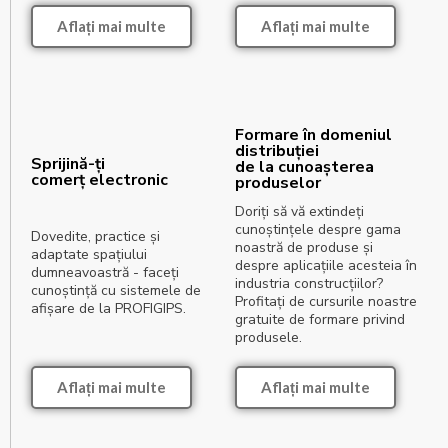
Aflați mai multe
Aflați mai multe
Formare în domeniul
distribuției
Sprijină-ți
de la cunoașterea
comerț electronic
produselor
Doriți să vă extindeți
cunoștințele despre gama
Dovedite, practice și
noastră de produse și
adaptate spațiului
despre aplicațiile acesteia în
dumneavoastră - faceți
industria construcțiilor?
cunoștință cu sistemele de
Profitați de cursurile noastre
afișare de la PROFIGIPS.
gratuite de formare privind
produsele.
Aflați mai multe
Aflați mai multe