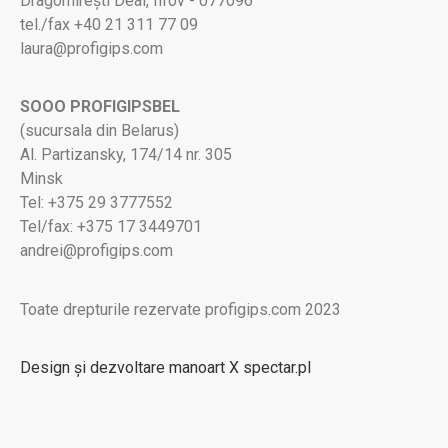
Dragomirești Deal, Ilfov - 077096
tel./fax +40 21 311 77 09
laura@profigips.com
SOOO PROFIGIPSBEL
(sucursala din Belarus)
Al. Partizansky, 174/14 nr. 305
Minsk
Tel: +375 29 3777552
Tel/fax: +375 17 3449701
andrei@profigips.com
Toate drepturile rezervate profigips.com 2023
Design și dezvoltare manoart X spectar.pl