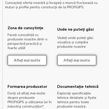
Cunoașteți oferta noastră și începeți o muncă fructuoasă cu
muluri și profile pentru construcții de la PROFIGIPS.
Zona de cunoștințe
Unde ne puteți găsi
Faceți cunoștință cu
Vedeți unde puteți găsi,
produsele noastre dintr-o
vizualiza și cumpăra
perspectivă practică și
produsele noastre:
foarte utilă!
Aflați mai multe
Aflați mai multe
Formarea produselor
Documentație tehnică
Doriți să aflați mai multe
Explorați specificațiile
despre produsele
tehnice detaliate și fișele
PROFIGIPS și utilizarea lor în
tehnice pentru toate
industria construcțiilor?
produsele noastre.