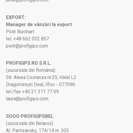
EXPORT:
Manager de vânzări la export
Piotr Burchart
tel. +48 662 032 857
piotr@profigips.com
PROFIGIPS.RO S.R.L.
(sucursala din România)
Str. Aleea Costanza nr.25, Halal L2
Dragomirești Deal, Ilfov - 077096
tel./fax +40 21 311 77 09
laura@profigips.com
SOOO PROFIGIPSBEL
(sucursala din Belarus)
Al. Partizansky, 174/14 nr. 305