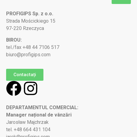
PROFIGIPS Sp. z o.o.
Strada Mościckiego 15
97-220 Rzeczyca
BIROU:
tel./fax +48 44 7106 517
biuro@profigips.com
Contactați
DEPARTAMENTUL COMERCIAL:
Manager național de vânzări
Jarosław Majchrzak
tel. +48 664 431 104
jarek@profigips.com