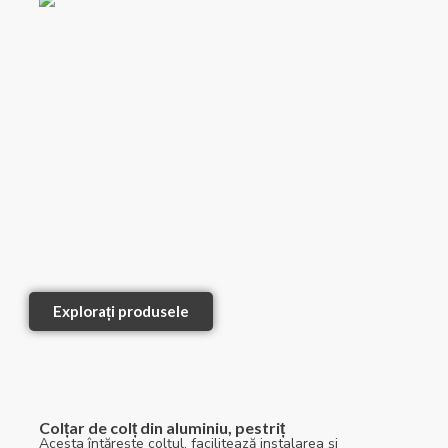
Explorați produsele
Colțar de colț din aluminiu, pestriț
Acesta întărește colțul, facilitează instalarea și