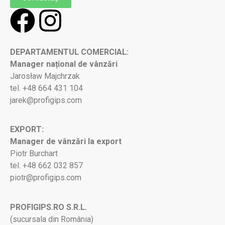
DEPARTAMENTUL COMERCIAL:
Manager național de vânzări
Jarosław Majchrzak
tel. +48 664 431 104
jarek@profigips.com
EXPORT:
Manager de vânzări la export
Piotr Burchart
tel. +48 662 032 857
piotr@profigips.com
PROFIGIPS.RO S.R.L.
(sucursala din România)