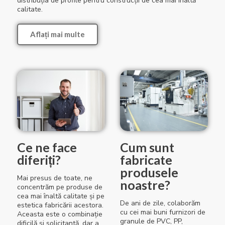
distribuția de profile pentru construcții de cea mai înaltă
calitate.
Aflați mai multe
Ce ne face
Cum sunt
diferiți?
fabricate
produsele
Mai presus de toate, ne
noastre?
concentrăm pe produse de
cea mai înaltă calitate și pe
De ani de zile, colaborăm
estetica fabricării acestora.
cu cei mai buni furnizori de
Aceasta este o combinație
granule de PVC, PP,
dificilă și solicitantă, dar a