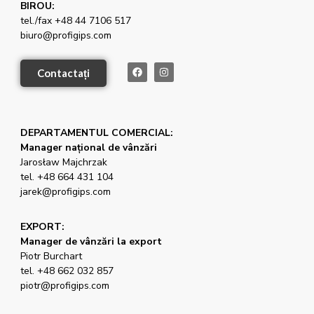
BIROU:
tel./fax +48 44 7106 517
biuro@profigips.com
Contactați
DEPARTAMENTUL COMERCIAL:
Manager național de vânzări
Jarosław Majchrzak
tel. +48 664 431 104
jarek@profigips.com
EXPORT:
Manager de vânzări la export
Piotr Burchart
tel. +48 662 032 857
piotr@profigips.com