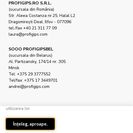
PROFIGIPS.RO S.R.L.
(sucursala din România)
Str. Aleea Costanza nr.25, Halal L2
Dragomirești Deal, Ilfov - 077096
tel./fax +40 21 311 77 09
laura@profigips.com
SOOO PROFIGIPSBEL
(sucursala din Belarus)
Al. Partizansky, 174/14 nr. 305
Minsk
Tel: +375 29 3777552
Tel/fax: +375 17 3449701
andrei@profigips.com
Site-ul web utilizează cookie-uri.
Acest site web utilizează
cookie-uri pentru a funcționa în mod corespunzător. Dacă
continuați să utilizați acest site înseamnă că sunteți de acord cu
utilizarea lor.
Toate drepturile rezervate profigips.com 2023
Înțeleg, aproape.
Design și dezvoltare manoart X spectar.pl