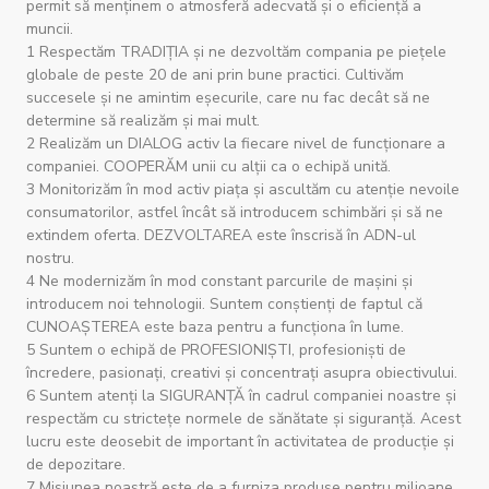
permit să menținem o atmosferă adecvată și o eficiență a
muncii.
1 Respectăm TRADIȚIA și ne dezvoltăm compania pe piețele
globale de peste 20 de ani prin bune practici. Cultivăm
succesele și ne amintim eșecurile, care nu fac decât să ne
determine să realizăm și mai mult.
2 Realizăm un DIALOG activ la fiecare nivel de funcționare a
companiei. COOPERĂM unii cu alții ca o echipă unită.
3 Monitorizăm în mod activ piața și ascultăm cu atenție nevoile
consumatorilor, astfel încât să introducem schimbări și să ne
extindem oferta. DEZVOLTAREA este înscrisă în ADN-ul
nostru.
4 Ne modernizăm în mod constant parcurile de mașini și
introducem noi tehnologii. Suntem conștienți de faptul că
CUNOAȘTEREA este baza pentru a funcționa în lume.
5 Suntem o echipă de PROFESIONIȘTI, profesioniști de
încredere, pasionați, creativi și concentrați asupra obiectivului.
6 Suntem atenți la SIGURANȚĂ în cadrul companiei noastre și
respectăm cu strictețe normele de sănătate și siguranță. Acest
lucru este deosebit de important în activitatea de producție și
de depozitare.
7 Misiunea noastră este de a furniza produse pentru milioane