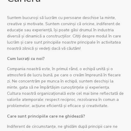
Suntem bucuroși să lucrăm cu persoane deschise la minte,
creative și motivate. Suntem convinși că oricine, indiferent de
educație sau experiență, își poate găsi drumul în industria
diversă și dinamică a construcțiilor. Citiți despre modul în care
lucrăm și care sunt principiile noastre principale în activitatea
noastră zilnică și vedeți dacă vă căutăm!
Cum lucrați cu noi?
Compania noastră este, în primul rând, o echipă unită și o
atmosferă de lucru bună, pe care o creăm împreună în fiecare
zi. Ne concentrăm pe munca în echipă, suntem deschiși la
minte, gata să ne împărtășim cunoștințele și experiența.
Cultura noastră organizațională este cel mai bine reflectată de
valorile atemporale: respect reciproc, rezolvarea în comun a
problemelor, acțiune eficientă și eficace și creativitate.
Care sunt principiile care ne ghidează?
Indiferent de circumstanțe, ne ghidăm după principii care ne