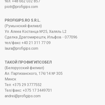
тел. +48 662 032 857
piotr@profigips.com
PROFIGIPS.RO S.R.L.
(Румынский филиал)
Ул. Алееа Костанца №25, Халяль L2
Сделка Драгомирешти, Ильфов - 077096
тел/факс +40 21 311 77 09
laura@profigips.com
ТАКОЙ ПРОФИГИПСОБЕЛ
(Белорусский филиал)
Ал. Партизанского, 174/14 № 305
Минск
Тел: +375 29 3777552
Тел/факс: +375 17 3449701
andrei@profigips.com