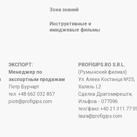
Зона знаний
Инструктивные и
имиджевые фильмы
ЭКСПОРТ:
PROFIGIPS.RO S.R.L.
Менеджер по
(Румынский филиал)
м
экспортным продажам
Ул. Алееа Костанца №25,
Петр Бурчарт
Халяль L2
тел. +48 662 032 857
Сделка Драгомирешти,
piotr@profigips.com
Ильфов - 077096
тел/факс +40 21 311 77 0
laura@profigips.com