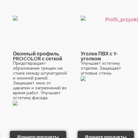
Оконный профиль
Уголок ПВХ с Y-
PROCOLOR с сеткой
уголком
Предотвращает
Улучшает эстетику
образование трещин на
отделки. Защищает
стыке между штукатуркой
угловые стены.
и оконной рамой.
Защищает окно от
царапин и загрязнений во
время работ. Улучшает
эстетику фасада.
Изучите продукты
Изучите продукты