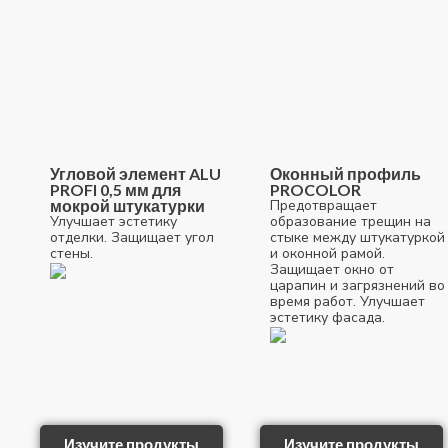
Угловой элемент ALU
Оконный профиль
PROFI 0,5 мм для
PROCOLOR
мокрой штукатурки
Предотвращает
Улучшает эстетику
образование трещин на
отделки. Защищает угол
стыке между штукатуркой
стены.
и оконной рамой.
Защищает окно от
царапин и загрязнений во
время работ. Улучшает
эстетику фасада.
Изучите продукты
Изучите продукты