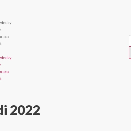
p
wiedzy
e
raca
t
p
wiedzy
e
raca
t
di 2022