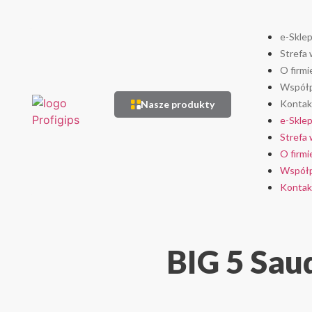
e-Skle
Strefa 
O firmi
Współp
Kontak
Nasze produkty
e-Skle
Strefa 
O firmi
Współp
Kontak
BIG 5 Sau