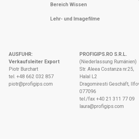
Bereich Wissen
Lehr- und Imagefilme
AUSFUHR:
PROFIGIPS.RO S.R.L.
Verkaufsleiter Export
(Niederlassung Rumänien)
Piotr Burchart
Str. Aleea Costanza nr.25,
tel. +48 662 032 857
Halal L2
piotr@profigips.com
Dragomiresti Geschäft, Ilfo
077096
tel./fax +40 21 311 77 09
laura@profigips.com