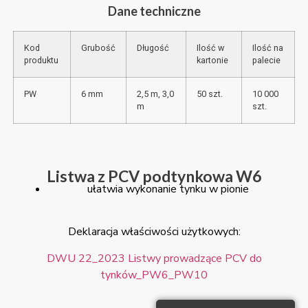
Dane techniczne
Kod
Grubość
Długość
Ilość w
Ilość na
produktu
kartonie
palecie
PW
6 mm
2,5 m, 3,0
50 szt.
10 000
m
szt.
Listwa z PCV podtynkowa W6
ułatwia wykonanie tynku w pionie
Deklaracja właściwości użytkowych:
DWU 22_2023 Listwy prowadzące PCV do
tynków_PW6_PW10