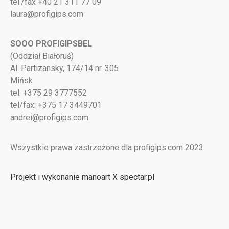
tel./fax +40 21 311 77 09
laura@profigips.com
SOOO PROFIGIPSBEL
(Oddział Białoruś)
Al. Partizansky, 174/14 nr. 305
Mińsk
tel: +375 29 3777552
tel/fax: +375 17 3449701
andrei@profigips.com
Wszystkie prawa zastrzeżone dla profigips.com 2023
Projekt i wykonanie manoart X spectar.pl