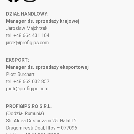
DZIAŁ HANDLOWY:
Manager ds. sprzedaży krajowej
Jarosław Majchrzak
tel. +48 664 431 104
jarek@profigips.com
EKSPORT:
Manager ds. sprzedaży eksportowej
Piotr Burchart
tel. +48 662 032 857
piotr@profigips.com
PROFIGIPS.RO S.R.L.
(Oddział Rumunia)
Str. Aleea Costanza nr.25, Halal L2
Dragomiresti Deal, Ilfov – 077096