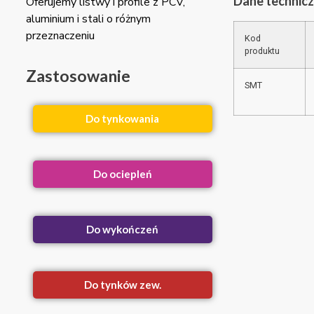
Dane technic
Oferujemy listwy i profile z PCV,
aluminium i stali o różnym
przeznaczeniu
Kod
produktu
Zastosowanie
SMT
Do tynkowania
Do ociepleń
Do wykończeń
Do tynków zew.