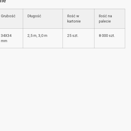
zne
Grubość
Długość
Ilość w
Ilość na
kartonie
palecie
34X34
2,5 m, 3,0 m
25 szt.
8 000 szt.
mm