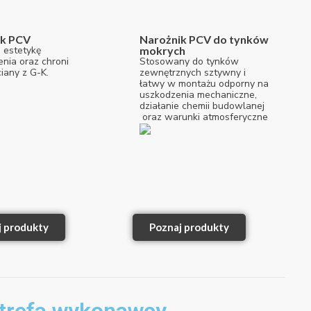
ik PCV
Narożnik PCV do tynków
 estetykę
mokrych
nia oraz chroni
Stosowany do tynków
iany z G-K.
zewnętrznych sztywny i
łatwy w montażu odporny na
uszkodzenia mechaniczne,
działanie chemii budowlanej
oraz warunki atmosferyczne
j produkty
Poznaj produkty