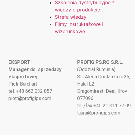
Szkolenia dystrybucyjne z
wiedzy o produkcie
Strefa wiedzy
Filmy instruktażowe i
wizerunkowe
EKSPORT:
PROFIGIPS.RO S.R.L.
Manager ds. sprzedaży
(Oddział Rumunia)
eksportowej
Str. Aleea Costanza nr.25,
Piotr Burchart
Halal L2
tel. +48 662 032 857
Dragomiresti Deal, Ilfov –
piotr@profigips.com
077096
tel./fax +40 21 311 77 09
laura@profigips.com