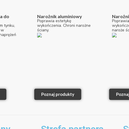
na do
Narożnik aluminiowy
Narożn
Poprawia estetykę
Poprawia
m tynku,
wykończenia. Chroni narożne
wykończe
 w
ściany.
naroże śc
 naprężeń
Poznaj produkty
Pozna