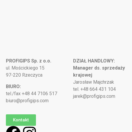
PROFIGIPS Sp. z o.o.
DZIAŁ HANDLOWY:
ul. Mościckiego 15
Manager ds. sprzedaży
97-220 Rzeczyca
krajowej
Jarosław Majchrzak
BIURO:
tel. +48 664 431 104
tel./fax +48 44 7106 517
jarek@profigips.com
biuro@profigips.com
Kontakt