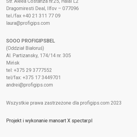
Str. Aleea Costanza nr.25, Halal L2
Dragomiresti Deal, Ilfov – 077096
tel./fax +40 21 311 77 09
laura@profigips.com
SOOO PROFIGIPSBEL
(Oddział Białoruś)
Al. Partizansky, 174/14 nr. 305
Mińsk
tel: +375 29 3777552
tel/fax: +375 17 3449701
andrei@profigips.com
Wszystkie prawa zastrzeżone dla profigips.com 2023
Projekt i wykonanie manoart X spectar.pl