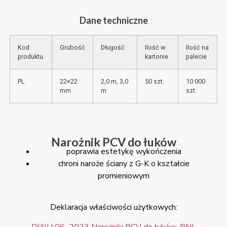
Dane techniczne
Kod
Grubość
Długość
Ilość w
Ilość na
produktu
kartonie
palecie
PL
22×22
2,0 m, 3,0
50 szt.
10 000
mm
m
szt.
Narożnik PCV do łuków
poprawia estetykę wykończenia
chroni naroże ściany z G-K o kształcie
promieniowym
Deklaracja właściwości użytkowych:
DWU 06_2023 Narożniki PCV do łuków_PNL