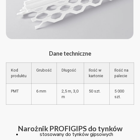
Dane techniczne
Kod
Grubość
Długość
Ilość w
Ilość na
produktu
kartonie
palecie
PMT
6 mm
2,5 m, 3,0
50 szt.
5 000
m
szt.
Narożnik PROFIGIPS do tynków
stosowany do tynków gipsowych