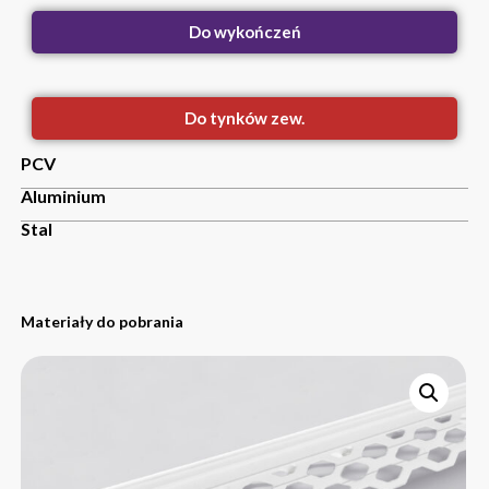
Do wykończeń
Do tynków zew.
PCV
Aluminium
Stal
Materiały do pobrania