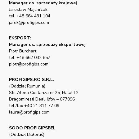
Manager ds. sprzedaży krajowej
Jarosław Majchrzak
tel. +48 664 431 104
jarek@profigips.com
EKSPORT:
Manager ds. sprzedaży eksportowej
Piotr Burchart
tel. +48 662 032 857
piotr@profigips.com
PROFIGIPS.RO S.R.L.
(Oddział Rumunia)
Str. Aleea Costanza nr.25, Halal L2
Dragomiresti Deal, Ilfov – 077096
tel./fax +40 21 311 77 09
laura@profigips.com
SOOO PROFIGIPSBEL
(Oddział Białoruś)