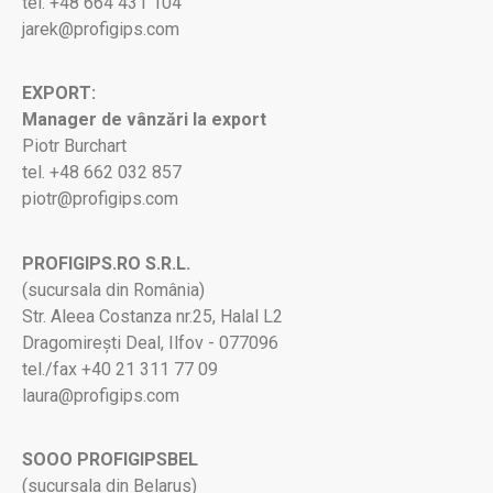
tel. +48 664 431 104
jarek@profigips.com
EXPORT:
Manager de vânzări la export
Piotr Burchart
tel. +48 662 032 857
piotr@profigips.com
PROFIGIPS.RO S.R.L.
(sucursala din România)
Str. Aleea Costanza nr.25, Halal L2
Dragomirești Deal, Ilfov - 077096
tel./fax +40 21 311 77 09
laura@profigips.com
SOOO PROFIGIPSBEL
(sucursala din Belarus)