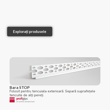
Explorați produsele
Bara STOP
Folosit pentru tencuiala exterioară. Separă suprafețele
tencuite de alți pereți.