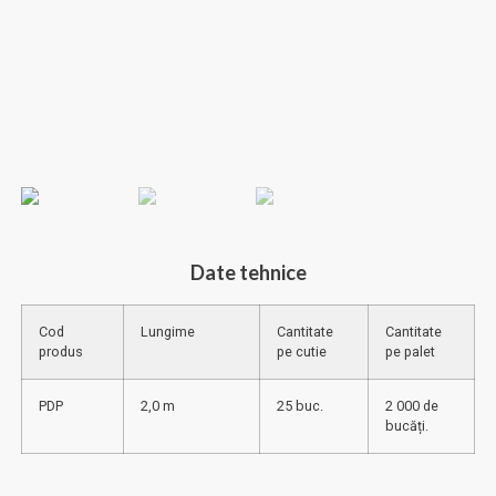
Date tehnice
Cod
Lungime
Cantitate
Cantitate
produs
pe cutie
pe palet
PDP
2,0 m
25 buc.
2 000 de
bucăți.