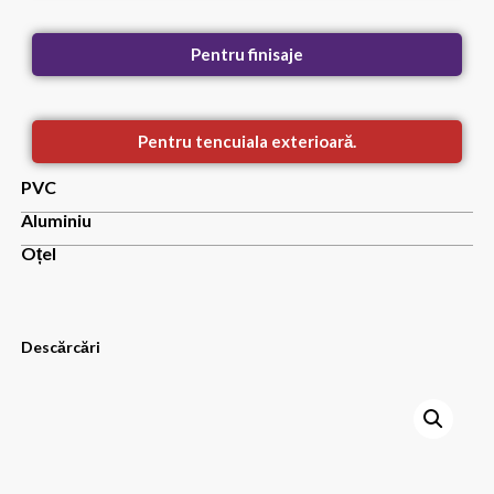
Pentru finisaje
Pentru tencuiala exterioară.
PVC
Aluminiu
Oțel
Descărcări