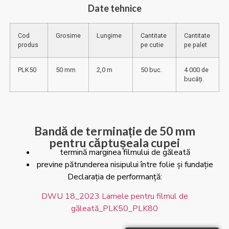
Date tehnice
Cod
Grosime
Lungime
Cantitate
Cantitate
produs
pe cutie
pe palet
PLK50
50 mm
2,0 m
50 buc.
4 000 de
bucăți.
Bandă de terminație de 50 mm
pentru căptușeala cupei
termină marginea filmului de găleată
previne pătrunderea nisipului între folie și fundație
Declarația de performanță:
DWU 18_2023 Lamele pentru filmul de
găleată_PLK50_PLK80