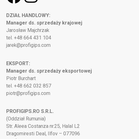
DZIAŁ HANDLOWY:
Manager ds. sprzedaży krajowej
Jarosław Majchrzak
tel. +48 664 431 104
jarek@profigips.com
EKSPORT:
Manager ds. sprzedaży eksportowej
Piotr Burchart
tel. +48 662 032 857
piotr@profigips.com
PROFIGIPS.RO S.R.L.
(Oddział Rumunia)
Str. Aleea Costanza nr.25, Halal L2
Dragomiresti Deal, Ilfov – 077096