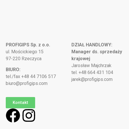
PROFIGIPS Sp. z o.o.
DZIAŁ HANDLOWY:
ul. Mościckiego 15
Manager ds. sprzedaży
97-220 Rzeczyca
krajowej
Jarosław Majchrzak
BIURO:
tel. +48 664 431 104
tel./fax +48 44 7106 517
jarek@profigips.com
biuro@profigips.com
Kontakt