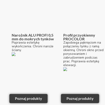
Narożnik ALU PROFI 0,5
Profil przyokienny
mm do mokrych tynków
PROCOLOR
Poprawia estetykę
Zapobiega pęknięciom na
wykończenia. Chroni naroże
połączeniu tynku z ramą
ściany.
okienną. Chroni okno przed
porysowaniem i
zabrudzeniem podczas
prac. Poprawia estetykę
elewacji.
Poznaj produkty
Poznaj produkty