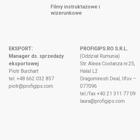
Filmy instruktażowe i
wizerunkowe
EKSPORT:
PROFIGIPS.RO S.R.L.
Manager ds. sprzedaży
(Oddział Rumunia)
eksportowej
Str. Aleea Costanza nr.25,
Piotr Burchart
Halal L2
tel. +48 662 032 857
Dragomiresti Deal, Ilfov –
piotr@profigips.com
077096
tel./fax +40 21 311 77 09
laura@profigips.com