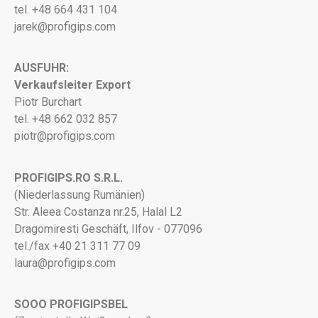
tel. +48 664 431 104
jarek@profigips.com
AUSFUHR:
Verkaufsleiter Export
Piotr Burchart
tel. +48 662 032 857
piotr@profigips.com
PROFIGIPS.RO S.R.L.
(Niederlassung Rumänien)
Str. Aleea Costanza nr.25, Halal L2
Dragomiresti Geschäft, Ilfov - 077096
tel./fax +40 21 311 77 09
laura@profigips.com
SOOO PROFIGIPSBEL