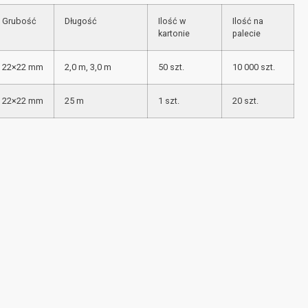
Grubość
Długość
Ilość w
Ilość na
kartonie
palecie
22×22 mm
2,0 m, 3,0 m
50 szt.
10 000 szt.
22×22 mm
25 m
1 szt.
20 szt.