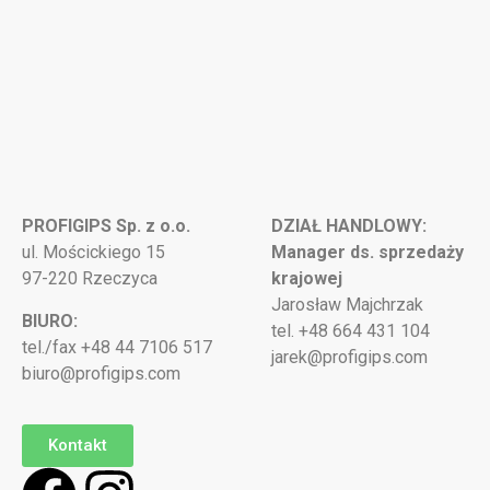
PROFIGIPS Sp. z o.o.
DZIAŁ HANDLOWY:
ul. Mościckiego 15
Manager ds. sprzedaży
97-220 Rzeczyca
krajowej
Jarosław Majchrzak
BIURO:
tel. +48 664 431 104
tel./fax +48 44 7106 517
jarek@profigips.com
biuro@profigips.com
Kontakt