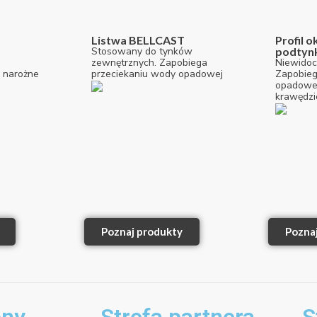
Listwa BELLCAST
Profil 
Stosowany do tynków
podtyn
zewnętrznych. Zapobiega
Niewidoc
 narożne
przeciekaniu wody opadowej
Zapobieg
opadowe
krawędzi
Poznaj produkty
Pozna