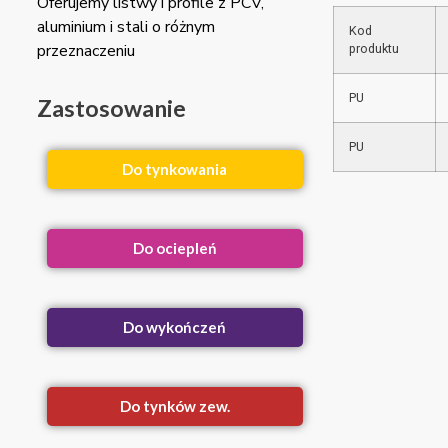
Oferujemy listwy i profile z PCV,
aluminium i stali o różnym
Kod
przeznaczeniu
produktu
PU
Zastosowanie
PU
Do tynkowania
Do ociepleń
Do wykończeń
Do tynków zew.