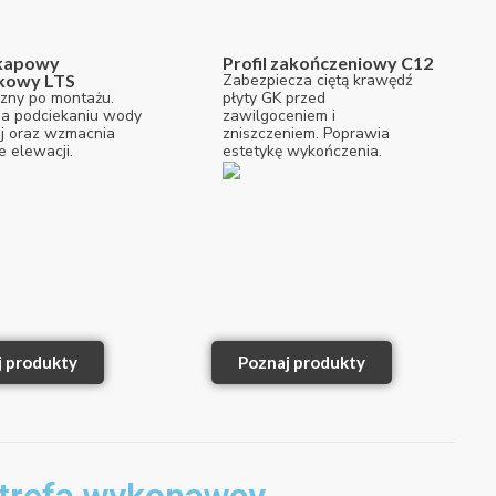
okapowy
Profil zakończeniowy C12
kowy LTS
Zabezpiecza ciętą krawędź
zny po montażu.
płyty GK przed
a podciekaniu wody
zawilgoceniem i
j oraz wzmacnia
zniszczeniem. Poprawia
e elewacji.
estetykę wykończenia.
j produkty
Poznaj produkty