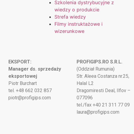
Szkolenia dystrybucyjne z
wiedzy o produkcie
Strefa wiedzy
Filmy instruktażowe i
wizerunkowe
EKSPORT:
PROFIGIPS.RO S.R.L.
Manager ds. sprzedaży
(Oddział Rumunia)
eksportowej
Str. Aleea Costanza nr.25,
Piotr Burchart
Halal L2
tel. +48 662 032 857
Dragomiresti Deal, Ilfov –
piotr@profigips.com
077096
tel./fax +40 21 311 77 09
laura@profigips.com