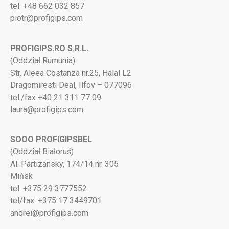
tel. +48 662 032 857
piotr@profigips.com
PROFIGIPS.RO S.R.L.
(Oddział Rumunia)
Str. Aleea Costanza nr.25, Halal L2
Dragomiresti Deal, Ilfov – 077096
tel./fax +40 21 311 77 09
laura@profigips.com
SOOO PROFIGIPSBEL
(Oddział Białoruś)
Al. Partizansky, 174/14 nr. 305
Mińsk
tel: +375 29 3777552
tel/fax: +375 17 3449701
andrei@profigips.com