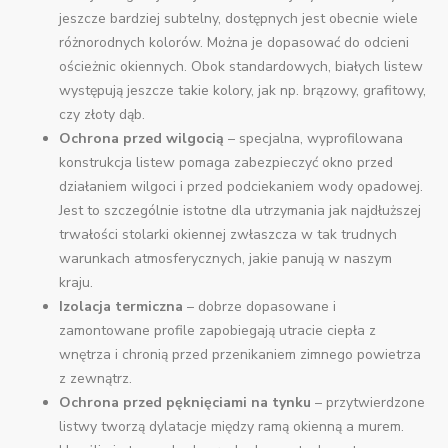
jeszcze bardziej subtelny, dostępnych jest obecnie wiele
różnorodnych kolorów. Można je dopasować do odcieni
ościeżnic okiennych. Obok standardowych, białych listew
występują jeszcze takie kolory, jak np. brązowy, grafitowy,
czy złoty dąb.
Ochrona przed wilgocią
– specjalna, wyprofilowana
konstrukcja listew pomaga zabezpieczyć okno przed
działaniem wilgoci i przed podciekaniem wody opadowej.
Jest to szczególnie istotne dla utrzymania jak najdłuższej
trwałości stolarki okiennej zwłaszcza w tak trudnych
warunkach atmosferycznych, jakie panują w naszym
kraju.
Izolacja termiczna
– dobrze dopasowane i
zamontowane profile zapobiegają utracie ciepła z
wnętrza i chronią przed przenikaniem zimnego powietrza
z zewnątrz.
Ochrona przed pęknięciami na tynku
– przytwierdzone
listwy tworzą dylatacje między ramą okienną a murem.