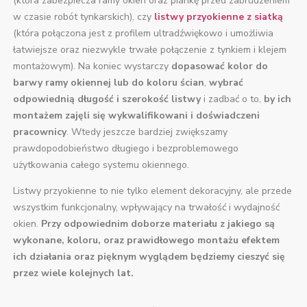
(która zabezpiecza ramy okien oraz piankę przed zabrudzeniem
w czasie robót tynkarskich), czy
listwy przyokienne z siatką
(która połączona jest z profilem ultradźwiękowo i umożliwia
łatwiejsze oraz niezwykle trwałe połączenie z tynkiem i klejem
montażowym). Na koniec wystarczy
dopasować kolor do
barwy ramy okiennej lub do koloru ścian
,
wybrać
odpowiednią długość i szerokość listwy
i zadbać o to,
by ich
montażem zajęli się wykwalifikowani i doświadczeni
pracownicy
. Wtedy jeszcze bardziej zwiększamy
prawdopodobieństwo długiego i bezproblemowego
użytkowania całego systemu okiennego.
Listwy przyokienne to nie tylko element dekoracyjny, ale przede
wszystkim funkcjonalny, wpływający na trwałość i wydajność
okien.
Przy odpowiednim doborze materiału z jakiego są
wykonane, koloru, oraz prawidłowego montażu efektem
ich działania oraz pięknym wyglądem będziemy cieszyć się
przez wiele kolejnych lat.