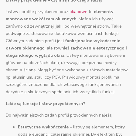
Listwy przyokienne – czym są i do czego służą?
Listwy i profile przyokienne oraz
okapowe
to
elementy
montowane wokół ram okiennych
. Można ich używać
zarówno od zewnętrznej, jak i od wewnętrznej strony. Takie
podwójne zastosowanie dodatkowo wzmacnia ich funkcje.
Głównym zadaniem profili jest
funkcjonalne wykończenie
otworu okiennego
, ale również
zachowanie estetycznego i
eleganckiego wyglądu okna
. Listwy montowane są bowiem
głównie na obrzeżach okna, ukrywając połączenia między
oknem a ścianą. Mogą być one wykonane z różnych materiałów,
np. aluminium, stali, czy PCV. Prawidłowy montaż profili ma
szczególne znaczenie dla ich właściwego funkcjonowania i
decyduje o skutecznym spełnianiu ich wszystkich funkcji.
Jakie są funkcje listew przyokiennych?
Do najważniejszych zadań profili przyokiennych należą:
Estetyczne wykończenie
– listwy są elementem, który
dodaje elegancji całej ramie okiennej. By efekt ten był