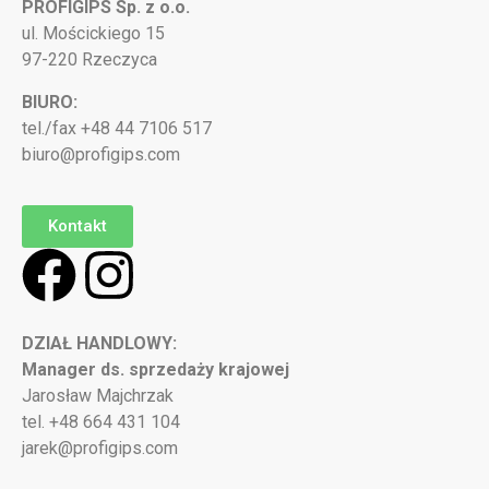
PROFIGIPS Sp. z o.o.
ul. Mościckiego 15
97-220 Rzeczyca
BIURO:
tel./fax +48 44 7106 517
biuro@profigips.com
Kontakt
DZIAŁ HANDLOWY:
Manager ds. sprzedaży krajowej
Jarosław Majchrzak
tel. +48 664 431 104
jarek@profigips.com