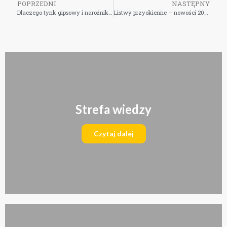
POPRZEDNI
NASTĘPNY
Dlaczego tynk gipsowy i narożniki z PCV to duet idealny?
Listwy przyokienne – nowości 2024 roku, które dają jeszcze więcej możliwości!
Strefa wiedzy
Czytaj dalej