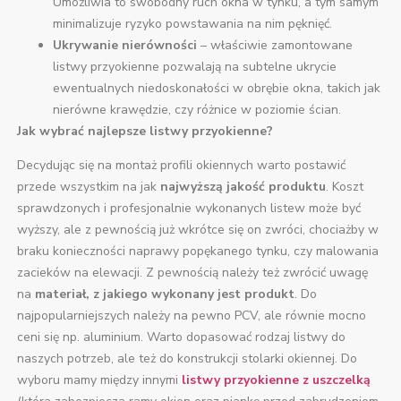
Umożliwia to swobodny ruch okna w tynku, a tym samym
minimalizuje ryzyko powstawania na nim pęknięć.
Ukrywanie nierówności
– właściwie zamontowane
listwy przyokienne pozwalają na subtelne ukrycie
ewentualnych niedoskonałości w obrębie okna, takich jak
nierówne krawędzie, czy różnice w poziomie ścian.
Jak wybrać najlepsze listwy przyokienne?
Decydując się na montaż profili okiennych warto postawić
przede wszystkim na jak
najwyższą jakość produktu
. Koszt
sprawdzonych i profesjonalnie wykonanych listew może być
wyższy, ale z pewnością już wkrótce się on zwróci, chociażby w
braku konieczności naprawy popękanego tynku, czy malowania
zacieków na elewacji. Z pewnością należy też zwrócić uwagę
na
materiał, z jakiego wykonany jest produkt
. Do
najpopularniejszych należy na pewno PCV, ale równie mocno
ceni się np. aluminium. Warto dopasować rodzaj listwy do
naszych potrzeb, ale też do konstrukcji stolarki okiennej. Do
wyboru mamy między innymi
listwy przyokienne z uszczelką