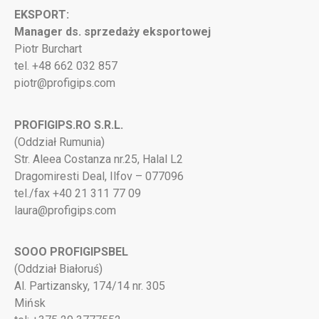
EKSPORT:
Manager ds. sprzedaży eksportowej
Piotr Burchart
tel. +48 662 032 857
piotr@profigips.com
PROFIGIPS.RO S.R.L.
(Oddział Rumunia)
Str. Aleea Costanza nr.25, Halal L2
Dragomiresti Deal, Ilfov – 077096
tel./fax +40 21 311 77 09
laura@profigips.com
SOOO PROFIGIPSBEL
(Oddział Białoruś)
Al. Partizansky, 174/14 nr. 305
Mińsk